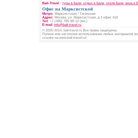
Bali-Travel
-
туры в Бали, отдых в Бали, отели Бали, виза в 
Офис на Марксистской
Метро
: Марксистская / Таганская
Адрес
: Москва, ул. Марксистская, д 3 офис 416
Тел
: +7 (495) 785-88-10 (мн.)
E-mail
:
info@bali-travel.ru
© 2005-2014, bali-travel.ru Все права защищены.
Полное или частичное использование любых материалов во
ссылке на www.bali-travel.ru!