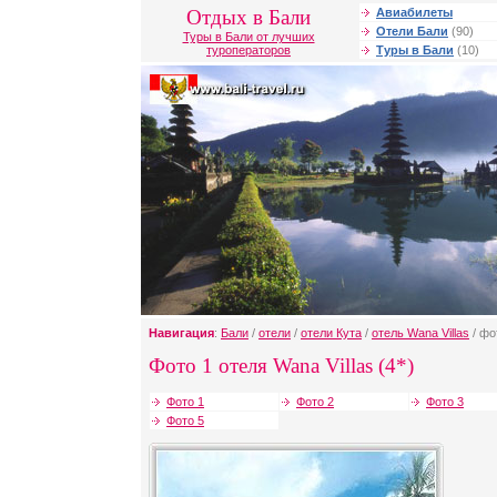
Отдых в Бали
Авиабилеты
Отели Бали
(90)
Туры в Бали от лучших
туроператоров
Туры в Бали
(10)
Навигация
:
Бали
/
отели
/
отели Кута
/
отель Wana Villas
/ фо
Фото 1 отеля Wana Villas (4*)
Фото 1
Фото 2
Фото 3
Фото 5