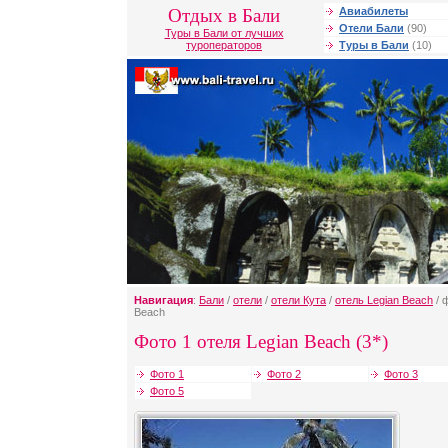
Отдых в Бали
Авиабилеты
Отели Бали
(90)
Туры в Бали от лучших
туроператоров
Туры в Бали
(10)
Навигация
:
Бали
/
отели
/
отели Кута
/
отель Legian Beach
/ 
Beach
Фото 1 отеля Legian Beach (3*)
Фото 1
Фото 2
Фото 3
Фото 5