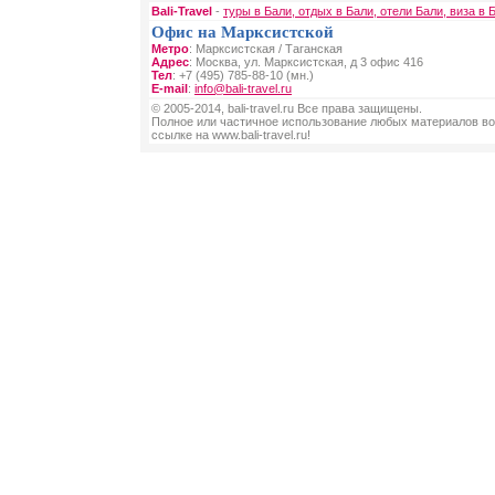
Bali-Travel
-
туры в Бали, отдых в Бали, отели Бали, виза в 
Офис на Марксистской
Метро
: Марксистская / Таганская
Адрес
: Москва, ул. Марксистская, д 3 офис 416
Тел
: +7 (495) 785-88-10 (мн.)
E-mail
:
info@bali-travel.ru
© 2005-2014, bali-travel.ru Все права защищены.
Полное или частичное использование любых материалов во
ссылке на www.bali-travel.ru!