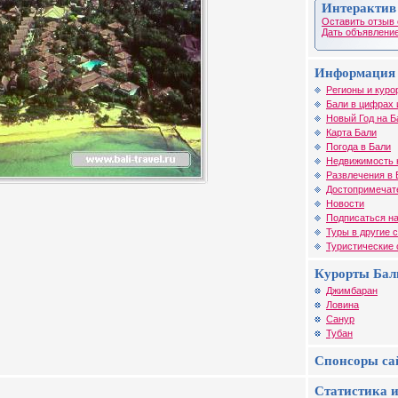
Интерактив
Оставить отзыв 
Дать объявление
Информация 
Регионы и куро
Бали в цифрах 
Новый Год на Б
Карта Бали
Погода в Бали
Недвижимость 
Развлечения в 
Достопримечат
Новости
Подписаться на
Туры в другие 
Туристические
Курорты Бал
Джимбаран
Ловина
Санур
Тубан
Спонсоры са
Статистика и