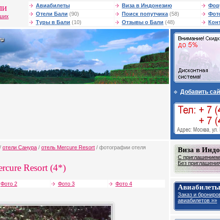
ли
Авиабилеты
Виза в Индонезию
Фор
Отели Бали
(90)
Поиск попутчика
(58)
Фот
чших
Туры в Бали
(10)
Отзывы о Бали
(48)
Кон
Добавить сай
/
отели Санура
/
отель Mercure Resort
/ фотографии отеля
Виза в Инд
С приглашением 
Без приглашения 
rcure Resort (4*)
Фото 2
Фото 3
Фото 4
Авиабилеты
Заказ и брониро
авиабилетов »»