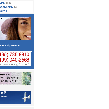
умы
(821)
оальбомы
(3)
такты
т в избранное!
онезию
от 1500 руб. »
от 150 у.е. »
 в Бали
вание