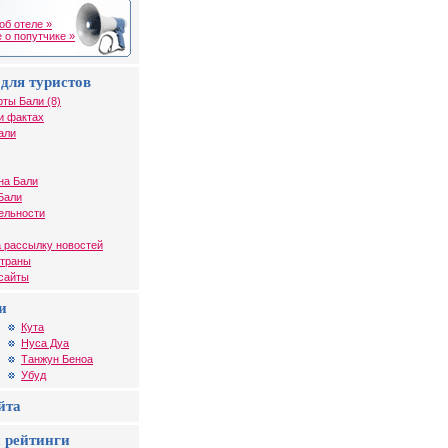
об отеле »
 о попутчике »
для туристов
рты Бали (8)
и фактах
али
на Бали
Бали
ельности
 рассылку новостей
страны
 сайты
и
Кута
Нуса Дуа
Танжун Беноа
Убуд
йта
 рейтинги