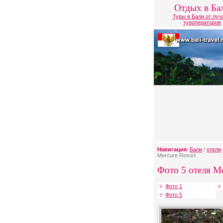
Отдых в Ба
Туры в Бали от лу
туроператоров
Навигация
:
Бали
/
отели
Mercure Resort
Фото 5 отеля Me
Фото 1
Фото 5