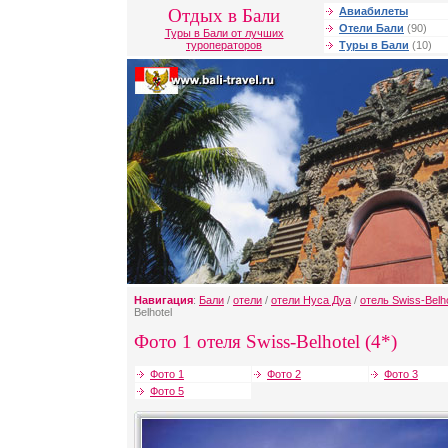
Отдых в Бали
Авиабилеты
Отели Бали
(90)
Туры в Бали от лучших
туроператоров
Туры в Бали
(10)
Навигация
:
Бали
/
отели
/
отели Нуса Дуа
/
отель Swiss-Belho
Belhotel
Фото 1 отеля Swiss-Belhotel (4*)
Фото 1
Фото 2
Фото 3
Фото 5