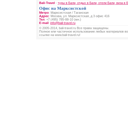
Bali-Travel
-
туры в Бали, отдых в Бали, отели Бали, виза в 
Офис на Марксистской
Метро
: Марксистская / Таганская
Адрес
: Москва, ул. Марксистская, д 3 офис 416
Тел
: +7 (495) 785-88-10 (мн.)
E-mail
:
info@bali-travel.ru
© 2005-2014, bali-travel.ru Все права защищены.
Полное или частичное использование любых материалов во
ссылке на www.bali-travel.ru!