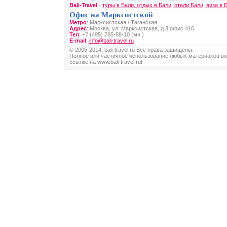
Bali-Travel
-
туры в Бали, отдых в Бали, отели Бали, виза в 
Офис на Марксистской
Метро
: Марксистская / Таганская
Адрес
: Москва, ул. Марксистская, д 3 офис 416
Тел
: +7 (495) 785-88-10 (мн.)
E-mail
:
info@bali-travel.ru
© 2005-2014, bali-travel.ru Все права защищены.
Полное или частичное использование любых материалов во
ссылке на www.bali-travel.ru!