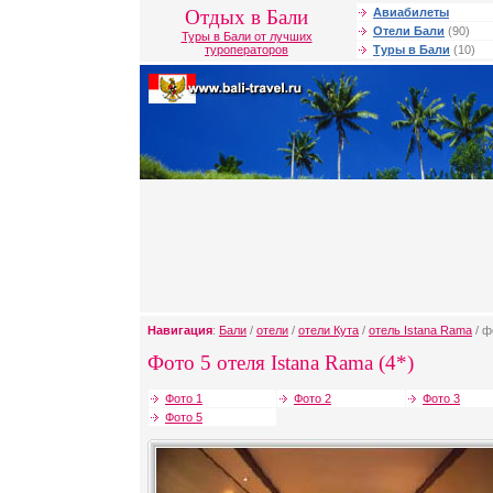
Отдых в Бали
Авиабилеты
Отели Бали
(90)
Туры в Бали от лучших
туроператоров
Туры в Бали
(10)
Навигация
:
Бали
/
отели
/
отели Кута
/
отель Istana Rama
/ ф
Фото 5 отеля Istana Rama (4*)
Фото 1
Фото 2
Фото 3
Фото 5