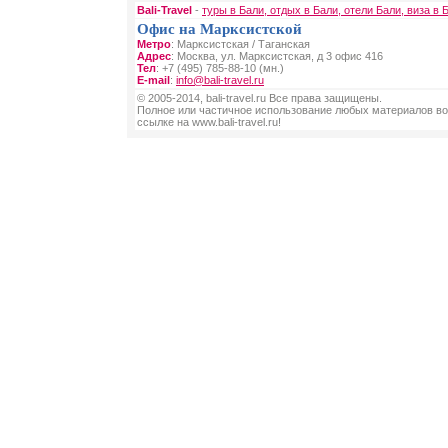
Bali-Travel
-
туры в Бали, отдых в Бали, отели Бали, виза в 
Офис на Марксистской
Метро
: Марксистская / Таганская
Адрес
: Москва, ул. Марксистская, д 3 офис 416
Тел
: +7 (495) 785-88-10 (мн.)
E-mail
:
info@bali-travel.ru
© 2005-2014, bali-travel.ru Все права защищены.
Полное или частичное использование любых материалов во
ссылке на www.bali-travel.ru!