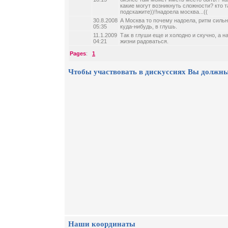
какие могут возникнуть сложности? кто т
подскажите))!!надоела москва...((
30.8.2008
А Москва то почему надоела, ритм силь
05:35
куда-нибудь, в глушь.
11.1.2009
Так в глуши еще и холодно и скучно, а н
04:21
жизни радоваться.
Pages
:
1
Чтобы участвовать в дискуссиях Вы должны
Наши координаты