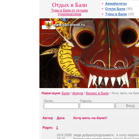
Отдых в Бали
Авиабилеты
Отели Бали
(90)
Туры в Бали от лучших
туроператоров
Туры в Бали
(10)
Навигация
:
Бали
/
форум
/
Бизнес в Бали
/ Хочу жить на бал
Логин:
Пароль:
Автор
Дата
Хочу жить на бали!!
Pages
:
1
29.8.2008
люди добрые)подскажите.. я хочу перееха
18:15
бизнес там может иметь место быть!? ка