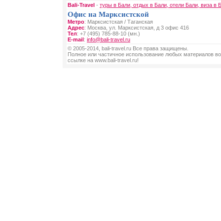
Bali-Travel
-
туры в Бали, отдых в Бали, отели Бали, виза в 
Офис на Марксистской
Метро
: Марксистская / Таганская
Адрес
: Москва, ул. Марксистская, д 3 офис 416
Тел
: +7 (495) 785-88-10 (мн.)
E-mail
:
info@bali-travel.ru
© 2005-2014, bali-travel.ru Все права защищены.
Полное или частичное использование любых материалов во
ссылке на www.bali-travel.ru!