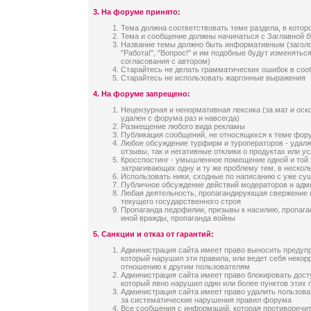
3.
На форуме принято:
Тема должна соответствовать теме раздела, в котор
Тема и сообщение должны начинаться с Заглавной 
Название темы должно быть информативным (заголов
"Работа!", "Вопрос!" и им подобные будут изменятьс
согласования с автором)
Старайтесь не делать грамматических ошибок в со
Старайтесь не использовать жаргонные выражения
4.
На форуме запрещено:
Нецензурная и ненормативная лексика (за мат и оск
удален с форума раз и навсегда)
Размещение любого вида рекламы
Публикация сообщений, не относящихся к теме фор
Любое обсуждение турфирм и туроператоров - удаля
отзывы, так и негативные отклики о продуктах или у
Кросспостинг - умышленное помещение одной и той 
затрагивающих одну и ту же проблему тем, в неско
Использовать ники, сходные по написанию с уже с
Публичное обсуждение действий модераторов и адм
Любая деятельность, пропагандирующая свержение 
текущего государственного строя
Пропаганда педофилии, призывы к насилию, пропага
иной вражды, пропаганда войны
5. Санкции и отказ от гарантий:
Администрация сайта имеет право выносить предуп
который нарушил эти правила, или ведет себя неко
отношению к другим пользователям
Администрация сайта имеет право блокировать дост
который явно нарушил один или более пунктов этих 
Администрация сайта имеет право удалить пользова
за систематические нарушения правил форума
Все сообщения с информаций, которая противоречи