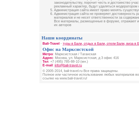
законодательству, порочит честь и достоинство уча
рекламный характер, будут удаляться модератором
Администрация сайта имеет право менять существ
Администрация сайта не проверяет достоверность 
материалов и не несет ответственности за содержа
Все материалы, размещенные в форуме, отражают и
их авторов
Наши координаты
Bali-Travel
-
туры в Бали, отдых в Бали, отели Бали, виза в 
Офис на Марксистской
Метро
: Марксистская / Таганская
Адрес
: Москва, ул. Марксистская, д 3 офис 416
Тел
: +7 (495) 785-88-10 (мн.)
E-mail
:
info@bali-travel.ru
© 2005-2014, bali-travel.ru Все права защищены.
Полное или частичное использование любых материалов во
ссылке на www.bali-travel.ru!