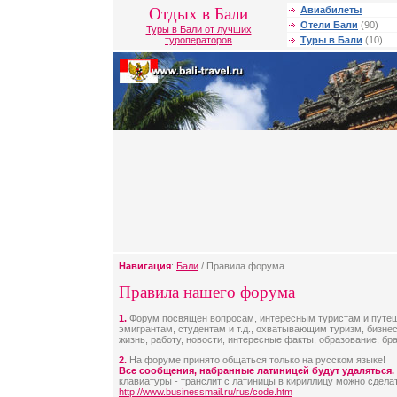
Отдых в Бали
Авиабилеты
Отели Бали
(90)
Туры в Бали от лучших
туроператоров
Туры в Бали
(10)
Навигация
:
Бали
/ Правила форума
Правила нашего форума
1.
Форум посвящен вопросам, интересным туристам и путе
эмигрантам, студентам и т.д., охватывающим туризм, бизнес
жизнь, работу, новости, интересные факты, образование, брак 
2.
На форуме принято общаться только на русском языке!
Все сообщения, набранные латиницей будут удаляться.
клавиатуры - транслит с латиницы в кириллицу можно сделат
http://www.businessmail.ru/rus/code.htm