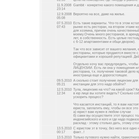
11.9.2008
Gambit - конкретно какого помещения и д
23:14
12.9.2008
Вероятно на все, даже на жилье.
05:08
07.5.2010
Есть такие варианты. Что-то в этом кста
07:43
рынке есть ресторан, на втором этаже к
для хозяина, причем очень качественный
моему.Очень много ресторанов, в аренду 
лет, в собственность. Есть целые гестх
с 6-12 апартаментами и общи двором).
Так что все зависит от вашего желания, 
рестораны, которые продаются вместе с
официантами и хорошей репутацией. Де
Отдельно хочу вас предупредить, чтобы
ЛИЦЕНЗИИ. Есть ли она у помещения или
ресторана, т.к. получение таковой дело 
иностранца еще и дорогостоящее.
09.5.2010
А сколько стоит получение лицензии для
05:21
инстанции для этго надо обойти?
12.5.2010
Тула, лицензию на что? на какой срок? К
12:34
в юр лице вы хотите видеть? Сколько со
ускорить процесс?
Что касается инстанций, то я вам насто
юриста, заплатить ему, чтобы он все это
а) юрист вам нужен в любом случае
б) сами вы осуществите этот процесс то
индонезийского и кого и где надо подмаз
расклад - этому столько дать, этому сто
13.5.2010
С юристом эт в точку, без него все одно 
00:17
факт...!
13.5.2010
Только путевого нужно найти, грамотного