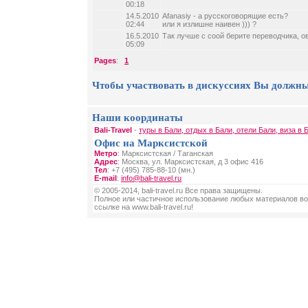
00:18
14.5.2010
Afanasiy - а русскоговорящие есть?
02:44
или я излишне наивен ))) ?
16.5.2010
Так лучше с соой берите переводчика, ов
05:09
Pages
:
1
Чтобы участвовать в дискуссиях Вы должны
Наши координаты
Bali-Travel
-
туры в Бали, отдых в Бали, отели Бали, виза в 
Офис на Марксистской
Метро
: Марксистская / Таганская
Адрес
: Москва, ул. Марксистская, д 3 офис 416
Тел
: +7 (495) 785-88-10 (мн.)
E-mail
:
info@bali-travel.ru
© 2005-2014, bali-travel.ru Все права защищены.
Полное или частичное использование любых материалов во
ссылке на www.bali-travel.ru!