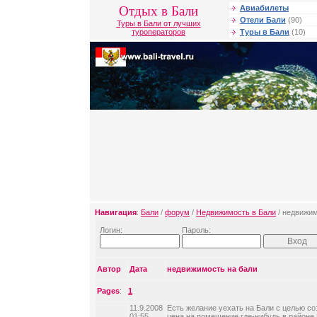
Отдых в Бали
Авиабилеты
Отели Бали
(90)
Туры в Бали от лучших
туроператоров
Туры в Бали
(10)
Навигация
:
Бали
/
форум
/
Недвижимость в Бали
/ недвижим
Логин:
Пароль:
Автор
Дата
недвижимость на бали
Pages
:
1
11.9.2008
Есть желание уехать на Бали с целью со
01:55
цена на помещение где-нибудь в районе