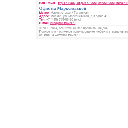
Bali-Travel
-
туры в Бали, отдых в Бали, отели Бали, виза в 
Офис на Марксистской
Метро
: Марксистская / Таганская
Адрес
: Москва, ул. Марксистская, д 3 офис 416
Тел
: +7 (495) 785-88-10 (мн.)
E-mail
:
info@bali-travel.ru
© 2005-2014, bali-travel.ru Все права защищены.
Полное или частичное использование любых материалов во
ссылке на www.bali-travel.ru!