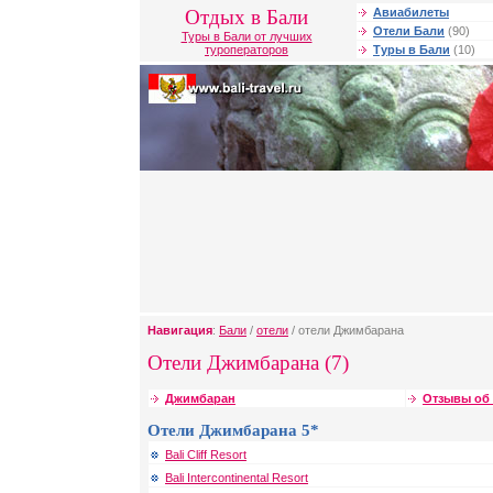
Отдых в Бали
Авиабилеты
Отели Бали
(90)
Туры в Бали от лучших
туроператоров
Туры в Бали
(10)
Навигация
:
Бали
/
отели
/ отели Джимбарана
Отели Джимбарана (7)
Джимбаран
Отзывы об
Отели Джимбарана 5*
Bali Cliff Resort
Bali Intercontinental Resort