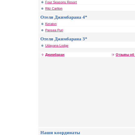
Four Seasons Resort
Ritz Carlton
Отели Джимбарана 4*
Keraton
Pansea Puri
Отели Джимбарана 3*
Udayana Lodge
Джимбаран
Отзывы об
Наши координаты