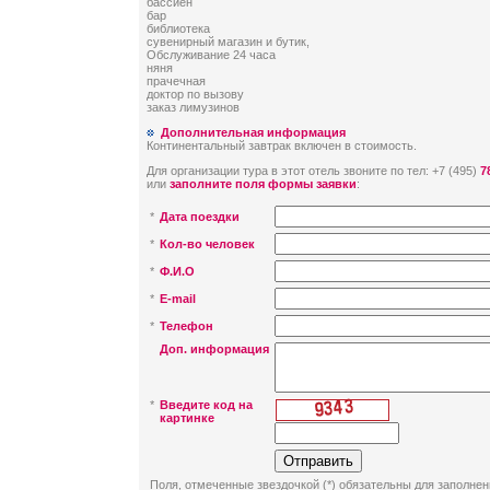
бассйен
бар
библиотека
сувенирный магазин и бутик,
Обслуживание 24 часа
няня
прачечная
доктор по вызову
заказ лимузинов
Дополнительная информация
Континентальный завтрак включен в стоимость.
Для организации тура в этот отель звоните по тел: +7 (495)
7
или
заполните поля формы заявки
:
*
Дата поездки
*
Кол-во человек
*
Ф.И.О
*
E-mail
*
Телефон
Доп. информация
*
Введите код на
картинке
Поля, отмеченные звездочкой (*) обязательны для заполнен