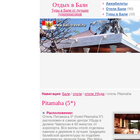
Отдых в Бали
Авиабилеты
Отели Бали
(90)
Туры в Бали от лучших
туроператоров
Туры в Бали
(10)
Навигация
:
Бали
/
отели
/
отели Убуда
/ отель Pitamaha
Pitamaha (5*)
Расположение:
Отель Питамаха 5* (hotel Pitamaha 5*)
расположен в самом центре Убуда в
долине Чампухан в 60 минутах от
аэропорта. Все виллы отеля отделаны
камнем и деревом в лучших традициях
балийской архиетктуры по подобию
королевксих дворцов Бали. Pita Maha