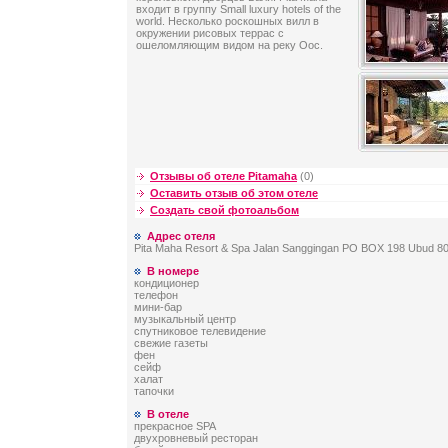
входит в группу Small luxury hotels of the
world. Несколько роскошных вилл в
окружении рисовых террас с
ошеломляющим видом на реку Оос.
Отзывы об отеле Pitamaha
(0)
Оставить отзыв об этом отеле
Создать свой фотоальбом
Адрес отеля
Pita Maha Resort & Spa Jalan Sanggingan PO BOX 198 Ubud 8
В номере
кондиционер
телефон
мини-бар
музыкальный центр
спутниковое телевидение
свежие газеты
фен
сейф
халат
тапочки
В отеле
прекрасное SPA
двухровневый ресторан